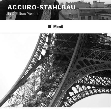
Zum
ACCURO-STAHLBAU
Inhalt
Ihr Stahlbau Partner
springen
Menü